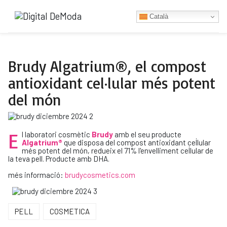
Type 2 or more characters for res
Català
Brudy Algatrium®, el compost
antioxidant cel·lular més potent
del món
E
l laboratori cosmètic
Brudy
amb el seu producte
Algatrium®
que disposa del compost antioxidant cel·lular
més potent del món, redueix el 71% l'envelliment cel·lular de
la teva pell. Producte amb DHA.
més informació:
brudycosmetics.com
PELL
COSMETICA