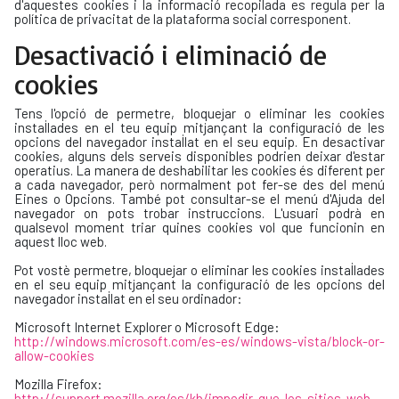
d'aquestes cookies i la informació recopilada es regula per la
política de privacitat de la plataforma social corresponent.
Desactivació i eliminació de
cookies
Tens l'opció de permetre, bloquejar o eliminar les cookies
instal·lades en el teu equip mitjançant la configuració de les
opcions del navegador instal·lat en el seu equip. En desactivar
cookies, alguns dels serveis disponibles podrien deixar d'estar
operatius. La manera de deshabilitar les cookies és diferent per
a cada navegador, però normalment pot fer-se des del menú
Eines o Opcions. També pot consultar-se el menú d'Ajuda del
navegador on pots trobar instruccions. L'usuari podrà en
qualsevol moment triar quines cookies vol que funcionin en
aquest lloc web.
Pot vostè permetre, bloquejar o eliminar les cookies instal·lades
en el seu equip mitjançant la configuració de les opcions del
navegador instal·lat en el seu ordinador:
Microsoft Internet Explorer o Microsoft Edge:
http://windows.microsoft.com/es-es/windows-vista/block-or-
allow-cookies
Mozilla Firefox:
http://support.mozilla.org/es/kb/impedir-que-los-sitios-web-