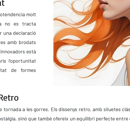
at
rotendència molt
a no es tracta
r una declaració
rres amb brodats
 innovadors està
is l'oportunitat
vitat de formes
 Retro
e tornada a les gorres. Els dissenys retro, amb siluetes clà
 nostàlgia, sinó que també ofereix un equilibri perfecte entre