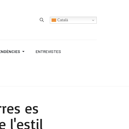
Type 2 or more characters for results.
Català
ENDÈNCIES
ENTREVISTES
rres es
 l'estil