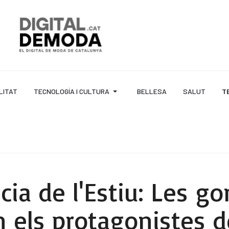
LITAT
TECNOLOGÍA I CULTURA
BELLESA
SALUT
T
ia de l'Estiu: Les go
 els protagonistes de