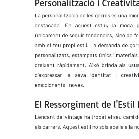
Personalització i Creativit
La personalització de les gorres és una mic
destacada. En aquest estiu, la moda j
únicament de seguir tendències, sinó de fe
amb el teu propi estil. La demanda de go
personalitzats, estampats únics i materials
creixent ràpidament. Això brinda als usuar
d'expressar la seva identitat i creati
emocionants i noves.
El Ressorgiment de l'Estil
L'encant del vintage ha trobat el seu camí d
els carrers. Aquest estil no sols apel·la a la