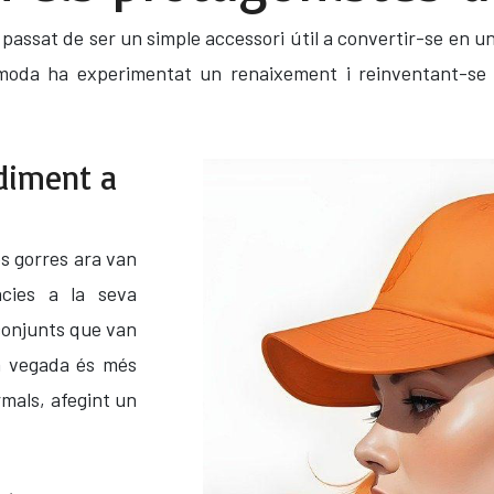
 passat de ser un simple accessori útil a convertir-se en u
moda ha experimentat un renaixement i reinventant-se l'
ndiment a
es gorres ara van
àcies a la seva
 conjunts que van
da vegada és més
mals, afegint un