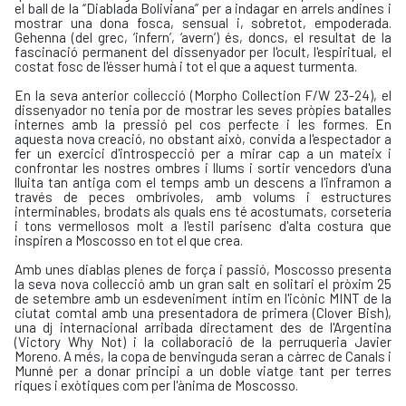
el ball de la “Diablada Boliviana” per a indagar en arrels andines i
mostrar una dona fosca, sensual i, sobretot, empoderada.
Gehenna (del grec, ‘infern’, ‘avern’) és, doncs, el resultat de la
fascinació permanent del dissenyador per l'ocult, l'espiritual, el
costat fosc de l'ésser humà i tot el que a aquest turmenta.
En la seva anterior col·lecció (Morpho Collection F/W 23-24), el
dissenyador no tenia por de mostrar les seves pròpies batalles
internes amb la pressió pel cos perfecte i les formes. En
aquesta nova creació, no obstant això, convida a l'espectador a
fer un exercici d'introspecció per a mirar cap a un mateix i
confrontar les nostres ombres i llums i sortir vencedors d'una
lluita tan antiga com el temps amb un descens a l'inframon a
través de peces ombrívoles, amb volums i estructures
interminables, brodats als quals ens té acostumats, corsetería
i tons vermellosos molt a l'estil parisenc d'alta costura que
inspiren a Moscosso en tot el que crea.
Amb unes diablas plenes de força i passió, Moscosso presenta
la seva nova col·lecció amb un gran salt en solitari el pròxim 25
de setembre amb un esdeveniment íntim en l'icònic MINT de la
ciutat comtal amb una presentadora de primera (Clover Bish),
una dj internacional arribada directament des de l'Argentina
(Victory Why Not) i la col·laboració de la perruqueria Javier
Moreno. A més, la copa de benvinguda seran a càrrec de Canals i
Munné per a donar principi a un doble viatge tant per terres
riques i exòtiques com per l'ànima de Moscosso.