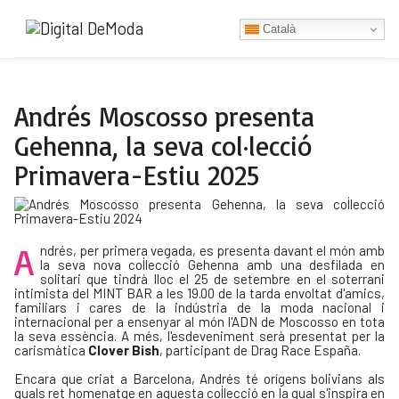
Català
Andrés Moscosso presenta
Gehenna, la seva col·lecció
Primavera-Estiu 2025
A
ndrés, per primera vegada, es presenta davant el món amb
la seva nova col·lecció Gehenna amb una desfilada en
solitari que tindrà lloc el 25 de setembre en el soterrani
intimista del MINT BAR a les 19.00 de la tarda envoltat d'amics,
familiars i cares de la indústria de la moda nacional i
internacional per a ensenyar al món l'ADN de Moscosso en tota
la seva essència. A més, l'esdeveniment serà presentat per la
carismàtica
Clover Bish
, participant de Drag Race España.
Encara que criat a Barcelona, Andrés té orígens bolivians als
quals ret homenatge en aquesta col·lecció en la qual s'inspira en