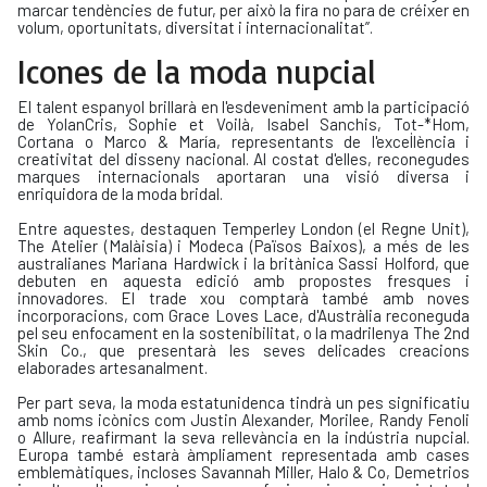
marcar tendències de futur, per això la fira no para de créixer en
volum, oportunitats, diversitat i internacionalitat”.
Icones de la moda nupcial
El talent espanyol brillarà en l'esdeveniment amb la participació
de YolanCris, Sophie et Voilà, Isabel Sanchis, Tot-*Hom,
Cortana o Marco & María, representants de l'excel·lència i
creativitat del disseny nacional. Al costat d'elles, reconegudes
marques internacionals aportaran una visió diversa i
enriquidora de la moda bridal.
Entre aquestes, destaquen Temperley London (el Regne Unit),
The Atelier (Malàisia) i Modeca (Països Baixos), a més de les
australianes Mariana Hardwick i la britànica Sassi Holford, que
debuten en aquesta edició amb propostes fresques i
innovadores. El trade xou comptarà també amb noves
incorporacions, com Grace Loves Lace, d'Austràlia reconeguda
pel seu enfocament en la sostenibilitat, o la madrilenya The 2nd
Skin Co., que presentarà les seves delicades creacions
elaborades artesanalment.
Per part seva, la moda estatunidenca tindrà un pes significatiu
amb noms icònics com Justin Alexander, Morilee, Randy Fenoli
o Allure, reafirmant la seva rellevància en la indústria nupcial.
Europa també estarà àmpliament representada amb cases
emblemàtiques, incloses Savannah Miller, Halo & Co, Demetrios