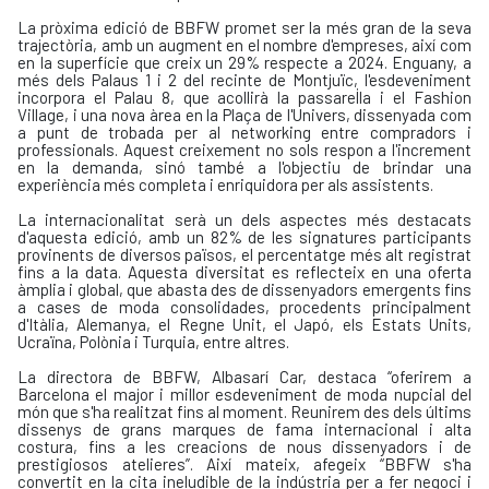
La pròxima edició de BBFW promet ser la més gran de la seva
trajectòria, amb un augment en el nombre d'empreses, així com
en la superfície que creix un 29% respecte a 2024. Enguany, a
més dels Palaus 1 i 2 del recinte de Montjuïc, l'esdeveniment
incorpora el Palau 8, que acollirà la passarel·la i el Fashion
Village, i una nova àrea en la Plaça de l'Univers, dissenyada com
a punt de trobada per al networking entre compradors i
professionals. Aquest creixement no sols respon a l'increment
en la demanda, sinó també a l'objectiu de brindar una
experiència més completa i enriquidora per als assistents.
La internacionalitat serà un dels aspectes més destacats
d'aquesta edició, amb un 82% de les signatures participants
provinents de diversos països, el percentatge més alt registrat
fins a la data. Aquesta diversitat es reflecteix en una oferta
àmplia i global, que abasta des de dissenyadors emergents fins
a cases de moda consolidades, procedents principalment
d'Itàlia, Alemanya, el Regne Unit, el Japó, els Estats Units,
Ucraïna, Polònia i Turquia, entre altres.
La directora de BBFW, Albasarí Car, destaca “oferirem a
Barcelona el major i millor esdeveniment de moda nupcial del
món que s'ha realitzat fins al moment. Reunirem des dels últims
dissenys de grans marques de fama internacional i alta
costura, fins a les creacions de nous dissenyadors i de
prestigiosos atelieres”. Així mateix, afegeix “BBFW s'ha
convertit en la cita ineludible de la indústria per a fer negoci i