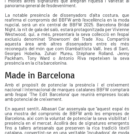
i moltes altres signatures que afegiran riquesa i varietat al
panorama general de l'esdeveniment.
La notable presència de dissenyadors d'alta costura, que
reafirma el compromís del BBFW amb l'excel·lència en la moda
nupcial, serà un eix central de BBFW 2025. Barcelona Bridal
Night, la nit de gala del saló, estarà protagonitzada per Vivienne
Westwood, qui, a més, presentarà la seva col·lecció en l'espai
exclusiu denominat ‘Showroom’ del Trade Xou. Compartirà
aquesta àrea amb altres dissenyadors entre els més
reconeguts del món que com Giambattista Valli, Ines di Sant,
Georges Hobeika, Zuhair Mureu, Stéphane Rolland, Jenny
Packham, Tony Ward o Antonio Riva repeteixen la seva
presència en la cita barcelonina.
Made in Barcelona
Amb el propòsit de potenciar la presència i el creixement
nacional i internacional de marques catalanes BBFW comptarà
amb l'espai 'The Edit Barcelona' que reunirà empreses locals
amb potencial de creixement.
En aquest sentit, Albasarí Car assenyala que “aquest espai és
una mostra del compromís de BBFW amb les empreses de
Barcelona, així com la voluntat de potenciar la seva visibilitat i
presència en el mercat. Acollirà des de signatures emergents
fins a tallers artesanals que preserven la rica tradició tèxtil
catalana, convertint-se en una veritable ‘incubadora’ de moda