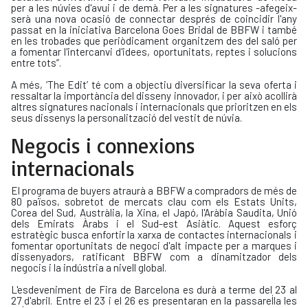
per a les núvies d'avui i de demà. Per a les signatures -afegeix-
serà una nova ocasió de connectar després de coincidir l'any
passat en la iniciativa Barcelona Goes Bridal de BBFW i també
en les trobades que periòdicament organitzem des del saló per
a fomentar l'intercanvi d'idees, oportunitats, reptes i solucions
entre tots”.
A més, ‘The Edit’ té com a objectiu diversificar la seva oferta i
ressaltar la importància del disseny innovador, i per això acollirà
altres signatures nacionals i internacionals que prioritzen en els
seus dissenys la personalització del vestit de núvia.
Negocis i connexions
internacionals
El programa de buyers atraurà a BBFW a compradors de més de
80 països, sobretot de mercats clau com els Estats Units,
Corea del Sud, Austràlia, la Xina, el Japó, l'Aràbia Saudita, Unió
dels Emirats Àrabs i el Sud-est Asiàtic. Aquest esforç
estratègic busca enfortir la xarxa de contactes internacionals i
fomentar oportunitats de negoci d'alt impacte per a marques i
dissenyadors, ratificant BBFW com a dinamitzador dels
negocis i la indústria a nivell global.
L'esdeveniment de Fira de Barcelona es durà a terme del 23 al
27 d'abril. Entre el 23 i el 26 es presentaran en la passarel·la les