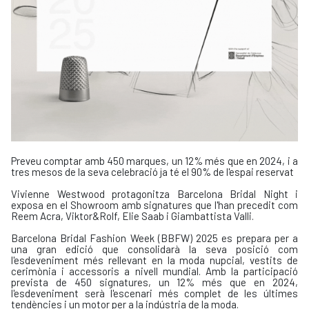
Preveu comptar amb 450 marques, un 12% més que en 2024, i a
tres mesos de la seva celebració ja té el 90% de l'espai reservat
Vivienne Westwood protagonitza Barcelona Bridal Night i
exposa en el Showroom amb signatures que l'han precedit com
Reem Acra, Viktor&Rolf, Elie Saab i Giambattista Valli.
Barcelona Bridal Fashion Week (BBFW) 2025 es prepara per a
una gran edició que consolidarà la seva posició com
l'esdeveniment més rellevant en la moda nupcial, vestits de
cerimònia i accessoris a nivell mundial. Amb la participació
prevista de 450 signatures, un 12% més que en 2024,
l'esdeveniment serà l'escenari més complet de les últimes
tendències i un motor per a la indústria de la moda.