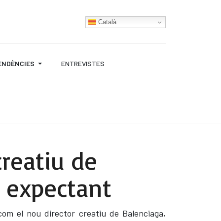
Català
ENDÈNCIES
ENTREVISTES
creatiu de
à expectant
com el nou director creatiu de Balenciaga,