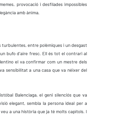
memes, provocació i desfilades impossibles
'elegància amb ànima.
s turbulentes, entre polèmiques i un desgast
 bufo d'aire fresc. Ell és tot el contrari al
Valentino el va confirmar com un mestre dels
eva sensibilitat a una casa que va néixer del
stóbal Balenciaga, el geni silenciós que va
visió elegant, sembla la persona ideal per a
eu a una història que ja té molts capítols. I