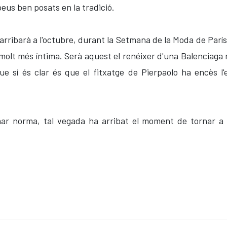
peus ben posats en la tradició.
 arribarà a l'octubre, durant la Setmana de la Moda de París,
va molt més íntima. Serà aquest el renéixer d'una Balenci
ue sí és clar és que el fitxatge de Pierpaolo ha encès l
ar norma, tal vegada ha arribat el moment de tornar a la