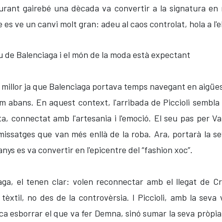
urant gairebé una dècada va convertir a la signatura en 
e es ve un canvi molt gran: adeu al caos controlat, hola a l
el millor ja que Balenciaga portava temps navegant en aigüe
abans. En aquest context, l'arribada de Piccioli sembla un
ta, connectat amb l'artesania i l'emoció. El seu pas per 
s missatges que van més enllà de la roba. Ara, portarà la s
nys es va convertir en l'epicentre del “fashion xoc”.
ga, el tenen clar: volen reconnectar amb el llegat de Cri
tèxtil, no des de la controvèrsia. I Piccioli, amb la seva 
a esborrar el que va fer Demna, sinó sumar la seva pròpia v