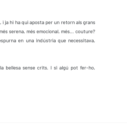
 i ja hi ha qui aposta per un retorn als grans
aga més serena, més emocional, més… couture?
'espurna en una indústria que necessitava,
 bellesa sense crits. I si algú pot fer-ho,