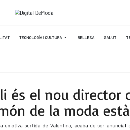
LITAT
TECNOLOGÍA I CULTURA
BELLESA
SALUT
T
li és el nou director 
l món de la moda est
eva emotiva sortida de Valentino, acaba de ser anunciat 